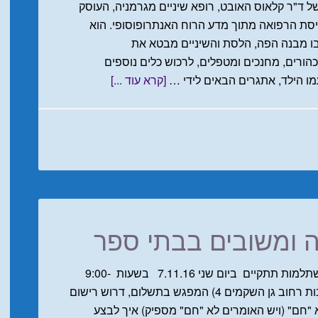
של ד"ר קלאוס האובט, רופא שיניים מגרמניה, העוסק
תפיסת הרפואה מתוך מדע הרוח האנתרופוסופי. הוא
בו מבנה הפה, הלסת והשיניים מבטא את
כהורים, מחנכים ומטפלים, לרכוש כלים נוספים
ו הילד, אתגרים הבאים לידי …
[קרא עוד ...]
 ומשובים בבתי ספר
יום השתלמות: הערכה ומשובים בבתי ספר ההשתלמות תתקיים ביום שני 7.11.16 בשעות 9:00-
16:00 ההשתלמות מתקיימת בסביון (מרכז תרבות רחוב גן השקמים 4) המפגש בתשלום, דרוש רישום
 "חם" (ויש האומרים לא "חם" מספיק) איך לבצע