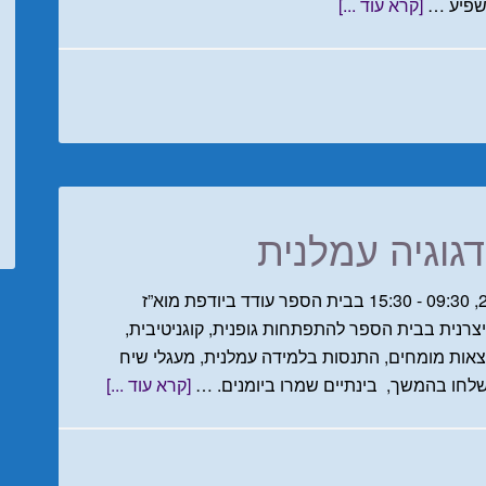
להשפיע …
[קרא עוד ...]
גוגיה עמלנית
שמרו את התאריך! יום שלישי 27 בדצמבר 2016, 09:30 - 15:30 בבית הספר עודד ביודפת מוא”ז
רנית בבית הספר להתפתחות גופנית, קוגניטיבית,
רצאות מומחים, התנסות בלמידה עמלנית, מעגלי שיח
ישלחו בהמשך, בינתיים שמרו ביומנים. …
[קרא עוד ...]