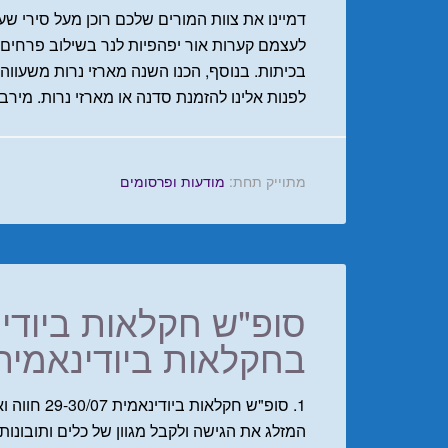
דמיינו את צוות המורים שלכם רוכן מעל סירי ש
לעצמם קערות אור יפהפיות לנר בשילוב פרחים
בכיתות. בנוסף, הכנו השנה מארזי נרות משעווה
לפנות אלינו להזמנת סדנה או מארזי נרות. מירב 050-8718817 הילמר 054-3185805 
מתוייק תחת:
מודעות ופרסומים
סופ"ש חקלאות ביודינ
בחקלאות ביודינאמית
1. סופ"ש חק