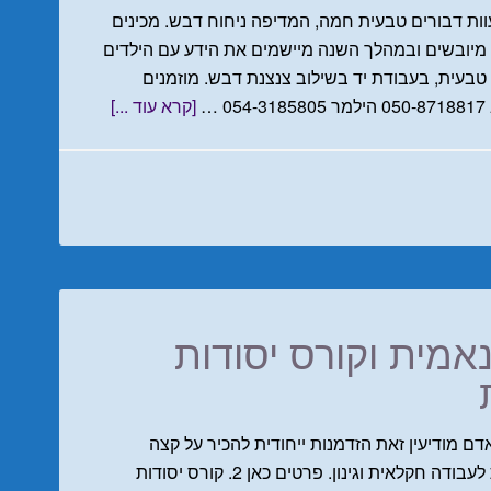
עוות דבורים טבעית חמה, המדיפה ניחוח דבש. מכינים
 מיובשים ובמהלך השנה מיישמים את הידע עם הילדים
 טבעית, בעבודת יד בשילוב צנצנת דבש. מוזמנים
…
[קרא עוד ...]
אמית וקורס יסודות
לאות ביודינאמית 29-30/07 חווה ואדם מודיעין זאת הזדמנות ייחודית להכיר על קצה
המזלג את הגישה ולקבל מגוון של כלים ותובונות לעבודה חקלאית וגינון. פרטים כאן 2. קורס יסודות