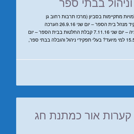
ניהול בבתי ספר
ימי שני 9:00-16:00 . ההשתלמויות מתקיימות בסביון (מרכז תרבות רחוב גן
השקמים 4) נושא ייחודי לכל יום השתלמות: תפקיד מנהל בית הספר – יום שני 26.9.16 הערכה
קולגיאלית + סקירה ניהול ומגמות ולדורף בגרמניה – יום שני 7.11.16 קבלת החלטות בבית הספר – יום
שני 6.2.17 קהילה, הורים, עמותה – יום שני 15.5.17 למי מיועד? בעלי תפקידי ניהול והובלה בבתי ספר,
קערות אור כמתנת חג