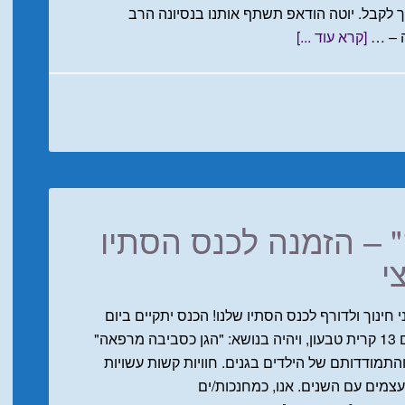
ך לקבל. יוטה הודאפ תשתף אותנו בנסיונה הרב
ה – …
[קרא עוד ...]
 – הזמנה לכנס הסתיו
י
 חינוך ולדורף לכנס הסתיו שלנו! הכנס יתקיים ביום
שלישי 25.10.2016 בבית ספר שקד, רחוב רותם 13 קרית טבעון, ויהיה בנושא: "הגן כסביבה מרפאה"
התמודדותם של הילדים בגנים. חוויות קשות עשויות
צמים עם השנים. אנו, כמחנכות/ים