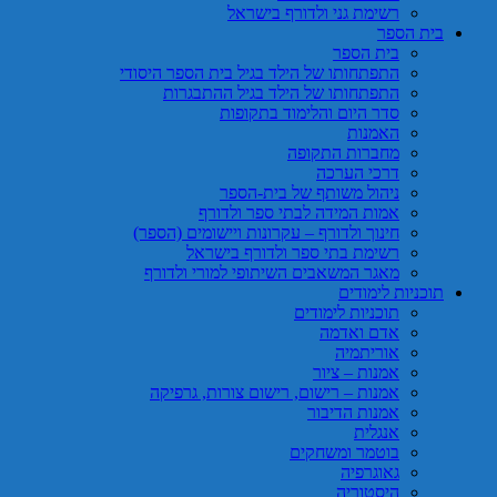
רשימת גני ולדורף בישראל
בית הספר
בית הספר
התפתחותו של הילד בגיל בית הספר היסודי
התפתחותו של הילד בגיל ההתבגרות
סדר היום והלימוד בתקופות
האמנות
מחברות התקופה
דרכי הערכה
ניהול משותף של בית-הספר
אמות המידה לבתי ספר ולדורף
חינוך ולדורף – עקרונות ויישומים (הספר)
רשימת בתי ספר ולדורף בישראל
מאגר המשאבים השיתופי למורי ולדורף
תוכניות לימודים
תוכניות לימודים
אדם ואדמה
אוריתמיה
אמנות – ציור
אמנות – רישום, רישום צורות, גרפיקה
אמנות הדיבור
אנגלית
בוטמר ומשחקים
גאוגרפיה
היסטוריה