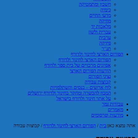
חשבון ומתמטיקה
כימיה
מדעי החיים
מוזיקה
מלאכות יד
עברית ולשון
ערבית
פיזיקה
תנ"ך
הפורום הארצי לחינוך ולדורף
הפורום הארצי לחינוך ולדורף
אפיונים מרכזיים של בית ספר ולדורף
הודעות הפורום הארצי
נציגי הפורום
קבוצות עבודה
לוח ארועים – כנסים והשתלמויות
המכון להכשרה ומחקר בחינוך ולדורף ירושלים
על אתר חינוך ולדורף בישראל
עבודות גמר
מאמרים
מודעות ופרסומים
אתה נמצא כאן:
בית
/
הפורום הארצי לחינוך ולדורף
/
קבוצות עבודה