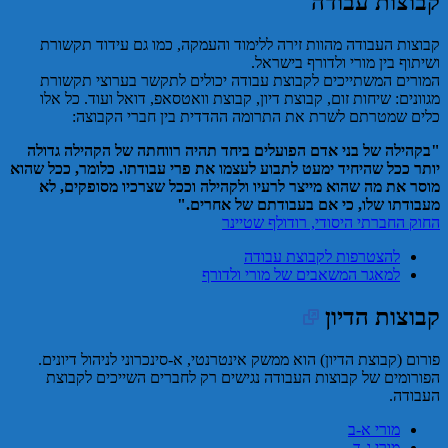
קבוצות עבודה
קבוצות העבודה מהוות זירה ללימוד והעמקה, כמו גם עידוד תקשורת
ושיתוף בין מורי ולדורף בישראל.
המורים המשתייכים לקבוצת עבודה יכולים לתקשר בערוצי תקשורת
מגוונים: שיחות זום, קבוצת דיון, קבוצת וואטסאפ, דואל ועוד. כל אלו
כלים שמטרתם לשרת את התרומה ההדדית בין חברי הקבוצה:
"בקהילה של בני אדם הפועלים ביחד תהיה רווחתה של הקהילה גדולה
יותר ככל שהיחיד ימעט לתבוע לעצמו את פרי עבודתו. כלומר, ככל שהוא
מוסר את מה שהוא מייצר לרעיו ולקהילה וככל שצרכיו מסופקים, לא
מעבודתו שלו, כי אם בעבודתם של אחרים."
החוק החברתי היסודי, רודולף שטיינר
להצטרפות לקבוצת עבודה
למאגר המשאבים של מורי ולדורף
קבוצות הדיון
פורום (קבוצת הדיון) הוא ממשק אינטרנטי, א-סינכרוני לניהול דיונים.
הפורומים של קבוצות העבודה נגישים רק לחברים השייכים לקבוצת
העבודה.
מורי א-ב
מורי ג-ד