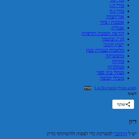
מורי ה-ו
מורי ז-ח
אוריתמיה
אומנות / ציור
אנגלית
הוראה תומכת ותרפיות
חנ"ג ובוטמר
ייעוץ חינוכי
מלאכות ועבודה בעץ
מתמטיקה
מוזיקה
מנהלניות
מנהלי בתי ספר
מובילי קבוצה
מפגש-מנהלי-קבוצות-5.4.20
הורד
לשתף
שתף
דיון
יש ל
התחבר
למערכת כדי לצפות ולהשתתף בדיון