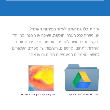
איך תוכלו גם אתם לעזור בפיתוח האתר?
אנו נשמח לכל הערה, תוספת, שאלה או הצעה. במיוחד
נבקש: התייחסויות לתכנים, הוספות, תיקונים, תמונות
קשורות לתחום, סרטונים, רשימות של ספרים הקשורים
לנושא ומאמרים המעמיקים תחום זה או אחר.
מאגר המשאבים למורי ולדורף
חינוך ולדורף – עקרונות ויישומים