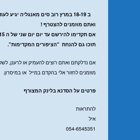
ב 18-19 במרץ רוב סים מאנגליה יגיע לעוד סופ"ש נהדר של בוטמר
ואתם מוזמנים להצטרף !
אם תקדימו להירשם עד יום יום שני של ה 15 בפברואר (עוד יומיים)
תזכו גם להנחת "הציפורים המקדימות".
אם נדלקתם ואתם רוצים להעמיק או לרענן, לשק
מוזמנים לחזור אלי בהקדם במייל או במיסרון.
פרטים על הסדנא בלינק המצורף
להתראות
איל
054-6545351