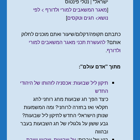
ישראל" | נטלי פינטוס
[
מאגר המשאבים למורי ולדורף > לפי
נושא> חגים וטקסים
]
כתבתם תקופה/דקלום/שיעור ואתם מוכנים לחלוק
אותם?
להעשרת תכני מאגר המשאבים למורי
ולדורף
.
מתוך "אדם עולם":
תיקון ליל שבועות: אכסניה לזהותו של היהודי
החדש
כיצד הפך חג שבועות מחג רוחני לחג
חקלאי ואז בחזרה לרוחני? ומה המשמעות
שנותן הישראלי החדש לתיקון ליל שבועות?
גבע ששון על גלגוליו של חג השבועות בעבר
ובהווה
רגע של עברית:
על שבועות, שִבעון ושבת