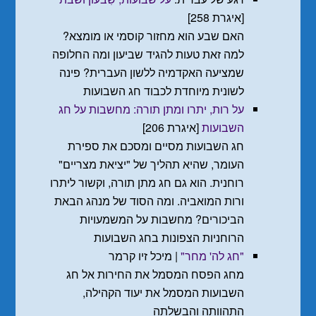
[איגרת 258]
האם שבע הוא מחזור קוסמי או מומצא?
למה זאת טעות להגיד שביעון ומה החלופה
שמציעה האקדמיה ללשון העברית? פינה
לשונית מיוחדת לכבוד חג השבועות
על רות, יתרו ומתן תורה: מחשבות על חג
השבועות
[איגרת 206]
חג השבועות מסיים ומסכם את ספירת
העומר, שהיא תהליך של "יציאת מצריים"
רוחנית. הוא גם חג מתן תורה, וקשור ליתרו
ורות המואביה. ומה הסוד של מנהג הבאת
הביכורים? מחשבות על המשמעויות
הרוחניות הצפונות בחג השבועות
"חג לה' מחר"
| מיכל זיו קרמר
מחג הפסח המסמל את החירות אל חג
השבועות המסמל את יעוד הקהילה,
התהוותה והבשלתה