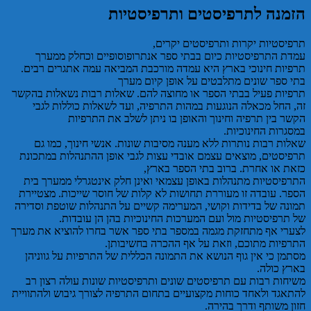
הזמנה לתרפיסטים ותרפיסטיות
תרפיסטיות יקרות ותרפיסטים יקרים,
עמדת התרפיסטיות כיום בבתי ספר אנתרופוסופיים וכחלק ממערך
תרפיות חינוכי בארץ היא עמדה מורכבת המביאה עמה אתגרים רבים.
בתי ספר שונים מתלבטים על אופן קיום מערך
תרפיות פעיל בבתי הספר או מחוצה להם. שאלות רבות נשאלות בהקשר
זה, החל מכאלה הנוגעות במהות התרפיה, ועד לשאלות כוללות לגבי
הקשר בין תרפיה וחינוך והאופן בו ניתן לשלב את התרפיות
במסגרות החינוכיות.
שאלות רבות נותרות ללא מענה מסיבות שונות. אנשי חינוך, כמו גם
תרפיסטים, מוצאים עצמם אובדי עצות לגבי אופן ההתנהלות במתכונת
כזאת או אחרת. ברוב בתי הספר בארץ,
התרפיסטיות מתנהלות באופן עצמאי ואינן חלק אינטגרלי ממערך בית
הספר. עובדה זו מעוררת תחושות לא קלות של חוסר שייכות. מצטיירת
תמונה של בדידות וקושי, המערימה קשיים על התנהלות שוטפת וסדירה
של תרפיסטיות מול ועם המערכות החינוכיות בהן הן עובדות.
לצערי אף מתחזקת מגמה במספר בתי ספר אשר בחרו להוציא את מערך
התרפיות מתוכם, וזאת על אף ההכרה בחשיבותן.
מסתמן כי אין גוף הנושא את התמונה הכללית של התרפיות על גווניהן
בארץ כולה.
משיחות רבות עם תרפיסטים שונים ותרפיסטיות שונות עולה רצון רב
להתאגד ולאחד כוחות מקצועיים בתחום התרפיה לצורך גיבוש ולהתוויית
חזון משותף ודרך בהירה.