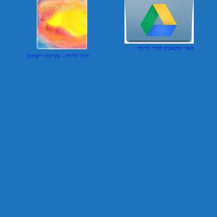
מאגר המשאבים למורי ולדורף
חינוך ולדורף – עקרונות ויישומים