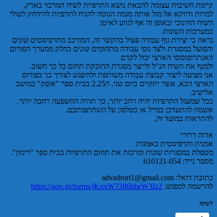
קיימת חשיבות עצומה להבאת נושא התרפיות לשיח המרכזי בארץ,
למרות ודווקא אל מול אותה מגמה הנוטה להניח לתרפיות להידחק לשולי
השיח החינוכי ובאופן זה אף לגווע לאיטן
במערכות השונות.
נראה כי יצירת גוף עבודה פעיל בהקשר זה, המורכב מתרפיסטים שונים
והפועל במסגרת ולצד גופי עבודה מתחומים שונים כחלק ממערך הפורום
האנתרופוסופי הארצי יכול לקדם
ולמנף את השיח הנ"ל ולייצר מסגרת החובקת תחום כל כך חשוב.
אני מציעה ליצור קבוצת עבודה משותפת ולהיפגש לצורך כך בפורום
הארצי הבא, אשר יתקיים ביום שני, ה2.25 בבית ספר "אופק" במושב
אלישיב.
ככל שמעגל התרפיות יהיה רחב יותר, כך תהיה ההשפעה רחבה יותר.
אשמח להתעדכן במייל או בטלפון על השתתפותכם.
להתראות במועד זה,
אדוה דרורי
אמנית ותרפיסטית באמנות
מטפלת במסגרות שונות ומרכזת את תחום התרפיות בבית ספר "רימון".
מספר נייד: 610121-054
כתובת דואל: advadrori1@gmail.com
להרשמה למפגש:
https://goo.gl/forms/jKqxW7386hheW3Iz2
לשתף