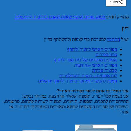
שתף
מתוייק תחת:
מפגש פורום ארצי: שאלת האדם בתרבות הדיגיטלית
דיון
יש ל
התחבר
למערכת כדי לצפות ולהשתתף בדיון
הפורום הארצי לחינוך ולדורף
נציגי הפורום
אפיונים מרכזיים של בית ספר ולדורף
הפורום הארצי – הודעות
קבוצות עבודה
לוח ארועים – כנסים והשתלמויות
המכון להכשרה ומחקר בחינוך ולדורף ירושלים
איך תוכלו גם אתם לעזור בפיתוח האתר?
אנו נשמח לכל הערה, תוספת, שאלה או הצעה. במיוחד נבקש:
התייחסויות לתכנים, הוספות, תיקונים, תמונות קשורות לתחום, סרטונים,
רשימות של ספרים הקשורים לנושא ומאמרים המעמיקים תחום זה או
אחר.