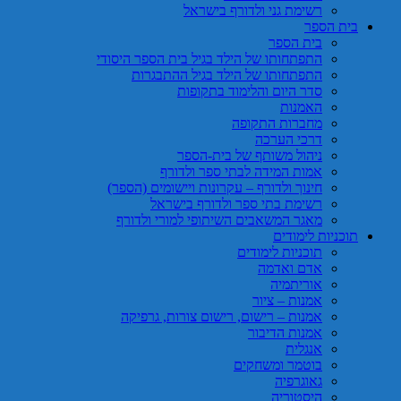
רשימת גני ולדורף בישראל
בית הספר
בית הספר
התפתחותו של הילד בגיל בית הספר היסודי
התפתחותו של הילד בגיל ההתבגרות
סדר היום והלימוד בתקופות
האמנות
מחברות התקופה
דרכי הערכה
ניהול משותף של בית-הספר
אמות המידה לבתי ספר ולדורף
חינוך ולדורף – עקרונות ויישומים (הספר)
רשימת בתי ספר ולדורף בישראל
מאגר המשאבים השיתופי למורי ולדורף
תוכניות לימודים
תוכניות לימודים
אדם ואדמה
אוריתמיה
אמנות – ציור
אמנות – רישום, רישום צורות, גרפיקה
אמנות הדיבור
אנגלית
בוטמר ומשחקים
גאוגרפיה
היסטוריה