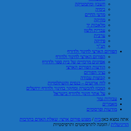
חשבון ומתמטיקה
כימיה
מדעי החיים
מוזיקה
מלאכות יד
עברית ולשון
ערבית
פיזיקה
תנ"ך
הפורום הארצי לחינוך ולדורף
הפורום הארצי לחינוך ולדורף
אפיונים מרכזיים של בית ספר ולדורף
הודעות הפורום הארצי
נציגי הפורום
קבוצות עבודה
לוח ארועים – כנסים והשתלמויות
המכון להכשרה ומחקר בחינוך ולדורף ירושלים
על אתר חינוך ולדורף בישראל
עבודות גמר
מאמרים
מודעות ופרסומים
אתה נמצא כאן:
בית
/
מפגש פורום ארצי: שאלת האדם בתרבות
הדיגיטלית
/
הזמנה לתרפיסטים ותרפיסטיות