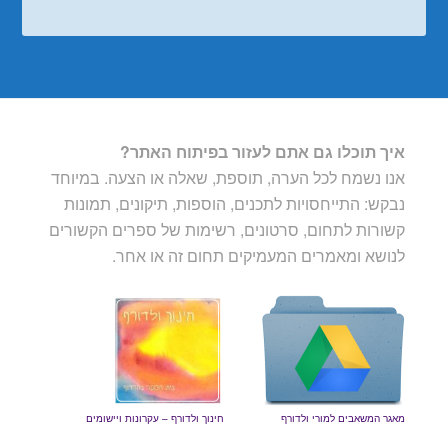
איך תוכלו גם אתם לעזור בפיתוח האתר?
אנו נשמח לכל הערה, תוספת, שאלה או הצעה. במיוחד
נבקש: התייחסויות לתכנים, הוספות, תיקונים, תמונות
קשורות לתחום, סרטונים, רשימות של ספרים הקשורים
לנושא ומאמרים המעמיקים תחום זה או אחר.
מאגר המשאבים למורי ולדורף
חינוך ולדורף – עקרונות ויישומים