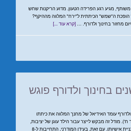
אחרי שנים של מסע משותף, מגיע רגע הפרידה הטעון. מדוע הריקנות שחש
 הופכת ה"שמש" הכיתתית ל"ירח" המלווה מההיקף?
ם מחזור בחינוך ולדורף. …
[קרא עוד ...]
יאל המחנך ל-8 שנים בחינוך ולדורף פוגש
ך ולדורף עומד האידיאל של מחנך המלווה את כיתתו
ח'). מודל זה מבקש לייצר עבור הילד עוגן של יציבות,
ביטחון וקשר אישי עמוק בתקופה הקריטית של בניית אישיותו. עם זאת, בעידן המודרני, התחייבות ל-8