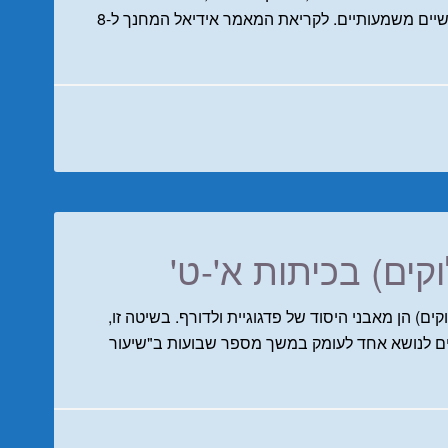
שנים היא נטל כבד המציב אתגרים פדגוגיים ואישיים משמעותיים. לקריאת המאמר אידיאל המחנך ל-8
קים) בכיתות א'-ט'
פות הלימוד (הבלוקים) הן מאבני היסוד של פדגוגיית ולדורף. בשיטה זו,
ם לנושא אחד לעומק במשך מספר שבועות ב"שיעור