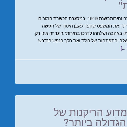
"
חזון החינוך על פי רודולף שטיינר: בין יראה, אהבה וחירותבשנת 1919, במסגרת הכשרת המורים
יינר את המשפט שהפך לאבן היסוד של הגישה
ו באהבה ושלחהו לדרכו בחירות".היגד זה אינו רק
לבי התפתחות של הילד ואת הלך הנפש הנדרש
..]
מדוע הריקנות של
גדולה ביותר?