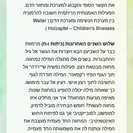
את הקשר הסופי והקבוע למערכת ומחזור הדם.
הפעילות האמנותית הריתמית חשובה להרמוניה
בין מערכת הנשימה ומערכת הדם.( Walter
Holzapfel – Children's Illnesses ).
שלוש השנים האחרונות (כיתות ו-ח)
מרמזות
כבר על השביעון הבא ויוצרות את הגשר אל גיל
ההתבגרות. בשנים אלו מתגלה המילה כמחווה.
מחווה מבטאת רצון. פעילות נפשית ש"ירדה" אל
תוך הגוף הפיזי ו"קפאה". המילה חודרת לגוף.
החשיבה לתוך רצון אישי. רעיון אל עבר מימושו.
כך שאותה מילה יכולה להופיע במחוות שונות.
מאיפה מגיעות המחוות? איך אני מחליט איזו
מחווה לעשות? חופש הבחירה מוביל לדמיון,
למופשט, לסובייקטיבי אך גם לפיתוח החוש
האינטואיטיבי. המחווה החד פעמית מעצבת את
המילה ונותנת לה את משמעותה החד פעמית.