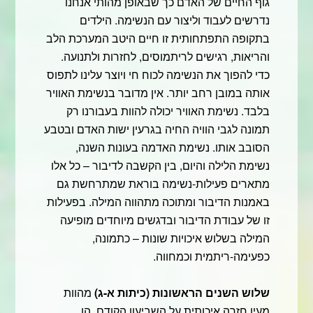
גוף החיים של האדם כך שבאופן מהותי אנחנו
נדרשים לעבוד וליצור עם הנשימה. הילדים
בתקופה התפתחותית זו חיים היטב המערכת הלב
והריאות, רגישים לריתמוסים, לחזרות ולתנועה.
כדי להפוך את הנשימה לכוח חי ויוצר עלינו לתפוס
אותה במובן רחב יותר. אין מדובר בנשימת האוויר
בלבד. נשימת האוויר יכולה להוות בעבורנו רק
תמונה לגבי הוויה החיה בגרעין ישות האדם ובטבע
הסובב אותו. נשימת האדמה בעונות השנה,
נשימת הלילה והיום, בין הקשבה לדיבור – כל אלו
מתארים פעילות-נשימה בוראת שמתרחשת גם
באמנות הדיבור ומתוכה מתהווה המילה. בפעילות
זו של עבודת הדיבור ובדגשים מיוחדים מופיעה
המילה בשלוש איכויות שונות – כתמונה,
כפעימה-ריתמית וכמחווה.
שלוש השנים הראשונות (כיתות א-ג)
מהוות
מעין חזרה איכותית על השביעון הקודם. הן