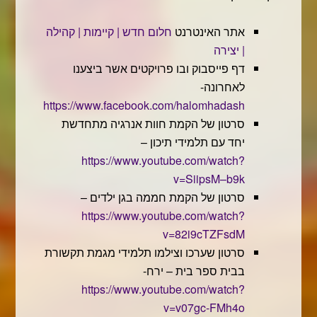
אתר האינטרנט
חלום חדש | קיימות | קהילה
| יצירה
דף פייסבוק ובו פרויקטים אשר ביצענו
לאחרונה-
https://www.facebook.com/halomhadash
סרטון של הקמת חוות אנרגיה מתחדשת
יחד עם תלמידי תיכון –
https://www.youtube.com/watch?
v=SiipsM–b9k
סרטון של הקמת חממה בגן ילדים –
https://www.youtube.com/watch?
v=82i9cTZFsdM
סרטון שערכו וצילמו תלמידי מגמת תקשורת
בבית ספר בית – ירח-
https://www.youtube.com/watch?
v=v07gc-FMh4o