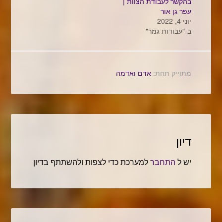
בהקשר לעבודת הצוות |
עפר גן אור
יוני 4, 2022
ב-"עבודות גמר"
מתוייק תחת:
אדם ואדמה
דיון
יש ל
התחבר
למערכת כדי לצפות ולהשתתף בדיון