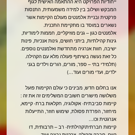
ייחודיות הפרויקט היא ההתאמה האישית לגוף
המבקש ושילוב בין למידה משמעותית, התנסות
פרקטית ובניית אלמנטים מעולם הקיימות אשר
נשארים במוסד בו מתקיימת התכנית.
אלמנטים כגון – גנים מוזיקליים, חממות לימודיות,
גינות קהילתיות, ביתני חושים, גינות אנכיות, פינות
ישיבה, חוות אנרגיה מתחדשת ואלמנטים נוספים.
כל זאת נעשה בשיתוף פעולה מלא עם הקהילה.
(תלמידי בתי – ספר, מורים, הורים וילדים בגני
ילדים, ועדי מורים ועוד…)
אנו בחלום חדש, מבינים כי עולם הקיימות פועל
משלושה מישורים חשובים המשלימים זה את זה :
קיימות סביבתית- אקולוגיה, חקלאות ברת- קיימא,
מיחזור, הפרדת פסולת, שימוש חוזר, התייעלות
אנרגטית וכו…
קיימות חברתית\קהילתית- רב – תרבותית, דו
קיום, חברה וקהילה, צרכנות נבונה ועוד.