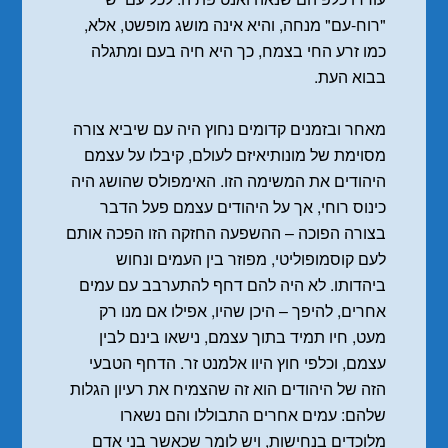
"רוח-עם" מנחה, והיא אינה מושג מופשט, אלא,
כמו זרע החי בצמח, כך היא חיה בעם ומתגלה
בבוא העת.
מאחר ובזמנים קדומים נחוץ היה עם שיביא צורה
מסוימת של מונותיאיזם לעולם, קיבלו על עצמם
היהודים את המשימה הזו. האימפולס שהושג היה
כינוס רוחי, אך על היהודים עצמם פעל הדבר
בצורה הפוכה – ההשפעה החזקה הזו הפכה אותם
לעם קוסמופוליטי, מפוזר בין העמים ונחוש
ביהדותו. לא היה להם דחף להתערבב עם עמים
אחרים, להיפך – היכן שהיו, אפילו אם מנו רק
מעט, חיו תמיד בתוך עצמם, נישאו בינם לבין
עצמם, וכלפי חוץ היוו אלמנט זר. הדחף הטבעי
הזה של היהודים הוא זה שהצמיח את רעיון הגלות
שלהם: עמים אחרים התבוללו והם נשארו
מלוכדים בנחישות, ויש לומר שכאשר בני אדם