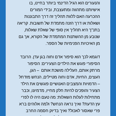
והנעורים הוא הגיל הדינמי ביותר בחיינו, בו
אישיותנו מתהווה ומתעצבת, ובידי המורים
ההכרעה האם ללוות תהליך זה דרך התבוננות
ושאלות או דרך הזנה מתמדת של תשובות. קריאה
בתנ"ך היא תהליך אין סופי של שאלת שאלות,
שנובע מן ההשתנות המתמדת של הקורא, אך גם
מן האיכויות הפנימיות של הספר.
דוגמא לכך הוא סיפור אדם וחוה בגן עדן. הרובד
הסיפורי פוגש את הילדים הצעירים: הסיפור
מרתק אותם, העלילה מושכת אותם – הגן,
העצים, החיות, אדם וחוה מטיילים, הנחש מזדחל
– הדמויות והמצבים האנושיים פוגשים את הילד
הצעיר והופכים להיות חלק מחייו, מדמיונו, וכבר
מתחילות לעלות השאלות: מה טעם היה לו לפרי
עץ הדעת? ואיך נראה הנחש? ולמה אלוהים ברא
פרי שאסור לאכול? ואיך בדיוק חסמה החרב