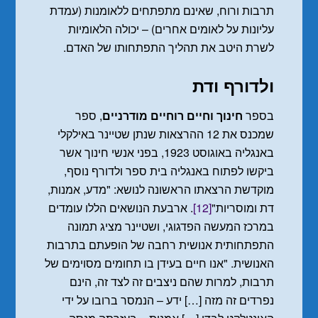
תרבות ורוח, שאינם מתפתחים ללאומנות (עמדת
עליונות על לאומים אחרים) – יכולה הלאומיות
לשרת היטב את תהליך התפתחותו של האדם.
ולדורף ודת
בספר
חינוך וחיים רוחיים מודרניים
, ספר
שמכנס את 12 ההרצאות שנתן שטיינר באילקלי
באנגליה באוגוסט 1923, בפני אנשי חינוך אשר
ביקשו לפתוח באנגליה בית ספר ולדורף נוסף,
מוקדשת הרצאתו הראשונה לנושא: "מדע, אמנות,
דת ומוסריות"
[12]
. ארבעת הנושאים הללו עומדים
במרכז המעשה הפדגוגי, ושטיינר מציג תמונה
התפתחותית אנושית רחבה של הופעתם בתרבות
האנושית. "אנו חיים בעידן בו תחומים מסוימים של
תרבות, למרות שהם ניצבים זה לצד זה, הינם
נפרדים זה מזה […] ידע – הנמסר ברובו על ידי