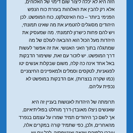
הזה היא לא יכלה ליצור שום דימוי של האלוהים,
אלא רק להבין את האלוהות בעזרת כוח הנפש
הפנימי ביותר – כוח האינטלקט, כוח המופשט. לכן
היהודים מסוגלים להטמיע את מה שאינו תמונתי,
ויש להם פחות כישרון לתמונתי. מה שמעסיק את
היהדות מעל הכול הוא ההבאה לעולם של מה
שמתגלה בתוך ה
אני
האנושי. את זה אפשר לעשות
דרך המופשט. יש לזכור עם זאת, ששימור הדבקות
באל אחד אינה כה קלה, משום שבקלות אנשים יטו
לפגאניות, לטקסים וסמלים ולמאפיינים החיצוניים
(כמו שקרה בנצרות), אם הדבקות במופשט לא
נכפית עליהם.
תרומתה של היהדות לאנושות בעניין זה היא
שאנשים ניצלו מאובדן-דרך מוחלט בפוליתיאיזם,
אך לשם כך היהודים תמיד שמרו על עצמם בנפרד
מהאחרים, ולכן, כפי שתמיד קורה במקרים אלה,
עוררו כלפיהם שנאה ואנטיפתיה. לכל עם יש