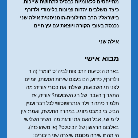
מתייחסים ללאומיות כבסיס לתחושת שייכות.
כיצד משלבים יהדות וציונות בלימודי ולדורף
בישראל? הרב החילונית-הומניסטית אילה שני
נכנסת בעובי הקורה ויוצאת עם עץ חיים
אילה שני
מבוא אישי
באחת הנסיעות התכופות לביה"ס "זומר" (הורי
וולדורף, כידוע, הם בעצם שירות הסעות), יומיים
לפני חג השבועות, שאלתי את בכורי אוריה: מה
התאריך העברי של חג השבועות? אוריה, אז
תלמיד כיתה ז' וילד אנתרופוסופי לכל דבר ועניין,
הביט בי במבט מזוגג. במהרה התעשת, ואמר: אין
לי מושג, אבל האם את יודעת מהו השיר השלישי
באלבום הראשון של הביטלס? (או משהו כזה).
הייתה זו שיחה מכוננת שיצרה שני חיבורים: