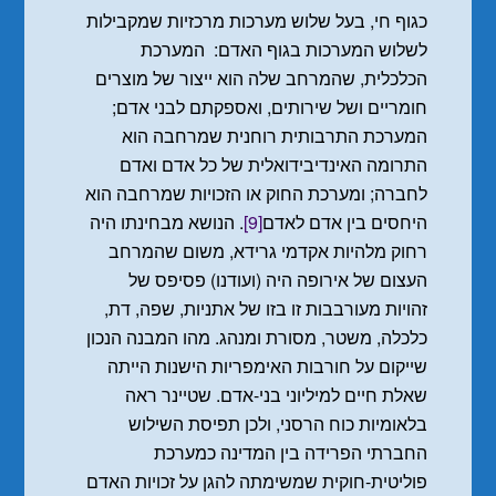
כגוף חי, בעל שלוש מערכות מרכזיות שמקבילות
לשלוש המערכות בגוף האדם: המערכת
הכלכלית, שהמרחב שלה הוא ייצור של מוצרים
חומריים ושל שירותים, ואספקתם לבני אדם;
המערכת התרבותית רוחנית שמרחבה הוא
התרומה האינדיבידואלית של כל אדם ואדם
לחברה; ומערכת החוק או הזכויות שמרחבה הוא
היחסים בין אדם לאדם
[9]
. הנושא מבחינתו היה
רחוק מלהיות אקדמי גרידא, משום שהמרחב
העצום של אירופה היה (ועודנו) פסיפס של
זהויות מעורבבות זו בזו של אתניות, שפה, דת,
כלכלה, משטר, מסורת ומנהג. מהו המבנה הנכון
שייקום על חורבות האימפריות הישנות הייתה
שאלת חיים למיליוני בני-אדם. שטיינר ראה
בלאומיות כוח הרסני, ולכן תפיסת השילוש
החברתי הפרידה בין המדינה כמערכת
פוליטית-חוקית שמשימתה להגן על זכויות האדם