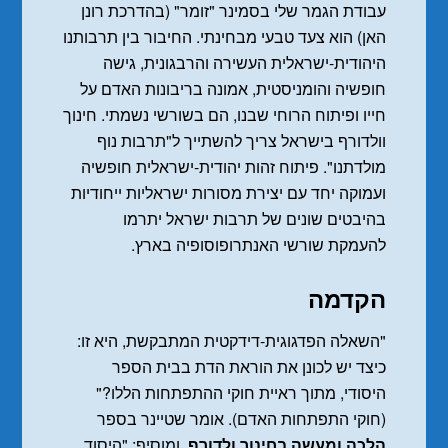
עבודת הגמר שלי בסמינר "זומר" (בהדרכת רונן
האן) הוא צעד טבעי מבחינתי. החיבור בין תרבותנו
היהודית-ישראלית העשירה והרבגונית, גישה
חופשיה והומניסטית, אמונה בריבונות האדם על
חייו ופיתוח הרוחי שבנו, הם בשורשי נשמתי. חינוך
וולדורף בישראל צריך להשתייך ל"תרבות נוף
מולדתנו". פיתוח זהות יהודית-ישראלית חופשיה
ועמוקה יחד עם יצירת מסורות ישראליות ייחודיות
בהיבטים שונים של תרבות ישראל יתרמו
להעמקת שורשי האנתרופוסופיה בארץ.
הקדמה
"השאלה הפדגוגית-דידקטית המתבקשת, היא זו:
כיצד יש לכונן את הוראת הדת בבית הספר
היסודי, מתוך ראיית חוקי ההתפתחות הללו?"
(חוקי התפתחות האדם). אומר שטיינר בספר
הלכה ומעשה בחינוך ולדורף
, ומוסיף: "היסוד