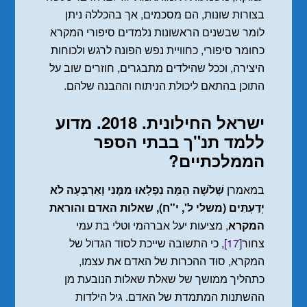
בצורות שונות, הם מסכמים, אך בהכללה ניתן
לומר שבשנים הראשונות נלמדים סיפורי המקרא
כחומר סיפורי, כחוויית נפש הפונה לרגש ולכוחות
היצירה, וככל שהילדים מתבגרים, חוזרים שוב על
התוכן בהתאם ליכולת הניתוח וההבנה שלהם.
ישראל החילונית. 2018. מדוע
ללמד תנ"ך בבתי הספר
הממלכתיים?
במאמרן
שְׁלֹשָׁה הֵמָּה נִפְלְאוּ מִמֶּנִּי וְאַרְבָּעָה לֹא
יְדַעְתִּים (משלי ל', י"ח), שאלות האדם והוראת
המקרא
, מציעות יעל אברהמי וטלי בת עמי
צחור
[17]
, כי התשובה שייכת לסוד הגדול של
המקרא, סוד ההכרות של האדם את עצמו,
כתהליך ממושך של שאלת שאלות הנובעת מן
ההשתנות המתמדת של האדם. גיל הילדות