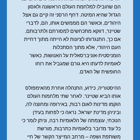
הם שהובילו למלחמת העולם הראשונה ולאסון
הגדול שהיא המיטה. דחף הרסני זה קיים גם אצל
היהודים, וכאשר הם מממשים אותו, הם, לדברי
שטיינר, דווקא מתכחשים למסורתם ולתרבותם.
אם כך, התנגדותו לציונות לא הייתה מתוך דחיית
העם היהודי, אלא מתוך הסתכלות
הומניסטית-אוניברסאלית על האנושות, כאשר
לאומיות לדעתו היא גורם שמגביל את רוחו
החופשית של האדם.
ההיסטוריה, כידוע, התנהלה אחרת מהאימפולס
אותו הביא שטיינר. לאחר שתי מלחמות העולם
הוקמו מדינות לאום רבות, באירופה ומחוצה לה,
וביניהן מדינת ישראל. נראה כי לפחות בעידן
הנוכחי, עוצמתה של הלאומיות רבה, וניתן לומר כי
כל עוד מדובר בלאומיות כתרבות, מורשת
משותפת ושפה – מרחב המייצר הקשר של חיי