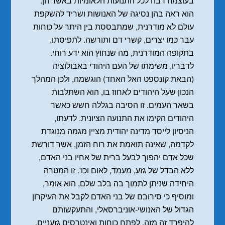
בעוצמה רבה לכל התנועות הלאומיות באשר הן.
הוא ראה בהן נסיגה של האנושות ושריד להשקפת
עולם לא מודרנית, שמתבססת בין היתר על כוחות
עבר כמו יצרים, קשרי דם ותורשה. לתפיסתו,
בתקופה המודרנית, מה שנחוץ הוא ידע רוחי.
לדבריו, משימתו של העם היהודי באבולוציה
(הבאת קונספט האל האחד) הוגשמה, ולכן המהלך
הנכון שעל היהודים לאחוז בו, הוא השתלבות
בשאר העמים. זו הסיבה בגללה חשש כאשר
היהודים הקימו את התנועה הציונית. לדעתו,
הניסיון לייסד מדינה יהודית מציין מגמה מנוגדת
לקדמה, שאינה תואמת את רוח הזמן, אשר דורשת
שכל אדם יהפוך לבעל ברית של אחיו בני האדם,
ללא הבדל של גזע, מעמד, לאום וכו'. זו המטרה
היחידה שניתן לתמוך בה בלב שלם, הוא אומר,
ומוסיף כי סירובם של בני האדם לקבל את העיקרון
הגדול של האנושי-אוניברסאלי, והתעקשותם
להיפרד זה מזה, לפתח כוחות ואינטרסים גזעניים,