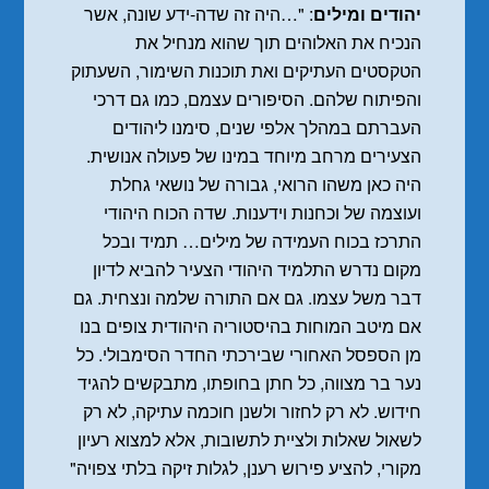
יהודים ומילים
: "…היה זה שדה-ידע שונה, אשר
הנכיח את האלוהים תוך שהוא מנחיל את
הטקסטים העתיקים ואת תוכנות השימור, השעתוק
והפיתוח שלהם. הסיפורים עצמם, כמו גם דרכי
העברתם במהלך אלפי שנים, סימנו ליהודים
הצעירים מרחב מיוחד במינו של פעולה אנושית.
היה כאן משהו הרואי, גבורה של נושאי גחלת
ועוצמה של וכחנות וידענות. שדה הכוח היהודי
התרכז בכוח העמידה של מילים… תמיד ובכל
מקום נדרש התלמיד היהודי הצעיר להביא לדיון
דבר משל עצמו. גם אם התורה שלמה ונצחית. גם
אם מיטב המוחות בהיסטוריה היהודית צופים בנו
מן הספסל האחורי שבירכתי החדר הסימבולי. כל
נער בר מצווה, כל חתן בחופתו, מתבקשים להגיד
חידוש. לא רק לחזור ולשנן חוכמה עתיקה, לא רק
לשאול שאלות ולציית לתשובות, אלא למצוא רעיון
מקורי, להציע פירוש רענן, לגלות זיקה בלתי צפויה"