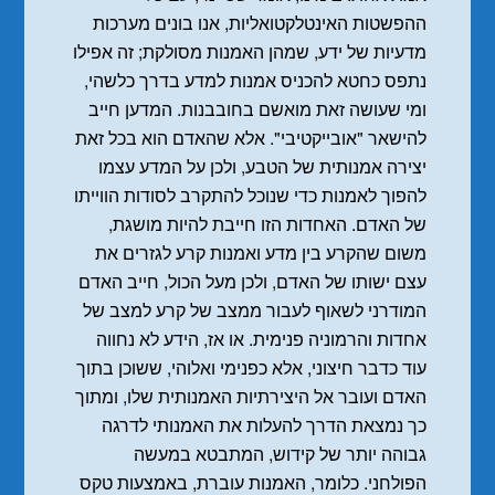
ההפשטות האינטלקטואליות, אנו בונים מערכות
מדעיות של ידע, שמהן האמנות מסולקת; זה אפילו
נתפס כחטא להכניס אמנות למדע בדרך כלשהי,
ומי שעושה זאת מואשם בחובבנות. המדען חייב
להישאר "אובייקטיבי". אלא שהאדם הוא בכל זאת
יצירה אמנותית של הטבע, ולכן על המדע עצמו
להפוך לאמנות כדי שנוכל להתקרב לסודות הווייתו
של האדם. האחדות הזו חייבת להיות מושגת,
משום שהקרע בין מדע ואמנות קרע לגזרים את
עצם ישותו של האדם, ולכן מעל הכול, חייב האדם
המודרני לשאוף לעבור ממצב של קרע למצב של
אחדות והרמוניה פנימית. או אז, הידע לא נחווה
עוד כדבר חיצוני, אלא כפנימי ואלוהי, ששוכן בתוך
האדם ועובר אל היצירתיות האמנותית שלו, ומתוך
כך נמצאת הדרך להעלות את האמנותי לדרגה
גבוהה יותר של קידוש, המתבטא במעשה
הפולחני. כלומר, האמנות עוברת, באמצעות טקס