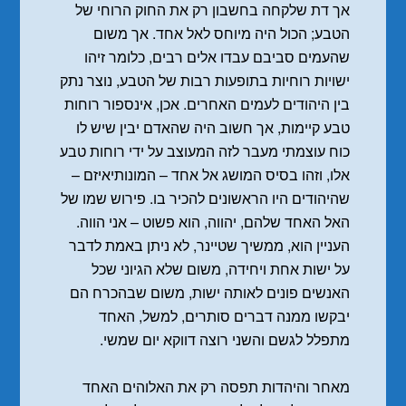
אך דת שלקחה בחשבון רק את החוק הרוחי של
הטבע; הכול היה מיוחס לאל אחד. אך משום
שהעמים סביבם עבדו אלים רבים, כלומר זיהו
ישויות רוחיות בתופעות רבות של הטבע, נוצר נתק
בין היהודים לעמים האחרים. אכן, אינספור רוחות
טבע קיימות, אך חשוב היה שהאדם יבין שיש לו
כוח עוצמתי מעבר לזה המעוצב על ידי רוחות טבע
אלו, וזהו בסיס המושג אל אחד – המונותיאיזם –
שהיהודים היו הראשונים להכיר בו. פירוש שמו של
האל האחד שלהם, יהווה, הוא פשוט – אני הווה.
העניין הוא, ממשיך שטיינר, לא ניתן באמת לדבר
על ישות אחת ויחידה, משום שלא הגיוני שכל
האנשים פונים לאותה ישות, משום שבהכרח הם
יבקשו ממנה דברים סותרים, למשל, האחד
מתפלל לגשם והשני רוצה דווקא יום שמשי.
מאחר והיהדות תפסה רק את האלוהים האחד