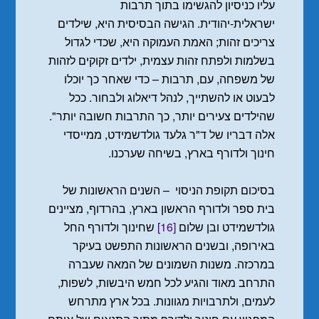
עליו כניסיון להגשימו בתוך תרבות
ישראלית-יהודית. הגישה הבסיסית היא, שילדים
צריכים זהות; האמת העמוקה היא, שכדי לגדול
בשלמות ולפתח זהות עצמית, ילדים זקוקים לזהות
של משפחה, עם, תרבות – כדי שאחר כך יוכלו
לבעוט או להשתייך, לנהל דיאלוג ולבחור. ככל
שהילדים צעירים יותר, כך התרבות חשובה יותר".
אלה דבריו של ד"ר גלעד גולדשמידט, ממייסדי
חינוך ולדורף בארץ, בשיחה שערכנו.
בסיכום תקופת הניסוי – השנים הראשונות של
בית ספר ולדורף הראשון בארץ, בהרדוף, מציינים
גולדשמידט ובן שלום
[16]
שחינוך ולדורף החל
באירופה, ובשנים הראשונות התפשט בעיקר
במרכזה. משנות השמונים של המאה שעברה
התרחב מאוד והגיע לכל חמש היבשות, לשפות,
לעמים, ולתרבויות מגוונות. בכל ארץ מתרחש