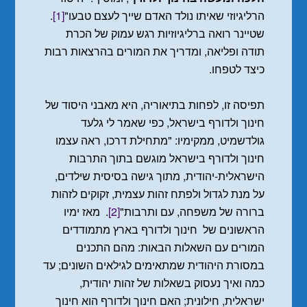
הרליגיוזי שאיתו נולד האדם שייך לעצם טבעו"
[1]
.
שטיינר רואה ברליגיוזיות רגש עמוק של הכרת
תודה ופליאה, ומדריך את המורים בהרצאות רבות
כיצד לטפחו.
תפיסה זו, לפחות בתיאוריה, היא מאבני היסוד של
חינוך ולדורף בישראל, כפי שאמר לי גלעד
גולדשמיט, ממקימיו: "מתחילת דרכו, ראה עצמו
חינוך ולדורף בישראל מוגשם בתוך התרבות
הישראלית-יהודית, מתוך גישה בסיסית שילדים,
על מנת לגדול ולפתח זהות עצמית, זקוקים לזהות
ברורה של משפחה, עם ותרבות"
[2]
. מאז ימיו
הראשונים של חינוך ולדורף בארץ מתמודדים
המורים עם השאלות הבאות: מהם התכנים
במסורת היהודית שמתאימים לגילאים השונים; עד
כמה ואיך נעסוק בשאלות של זהות יהודית,
ישראלית, חילונית; האם חינוך ולדורף הוא חינוך