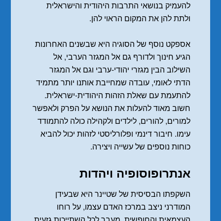
להעמיק בנושאי התרבות היהודית והישראלית
ולתת להן את המקום הראוי להן.
אספקט נוסף של הסוגיה היא שבשנים האחרונות
הגיע חינוך ולדורף גם אל המגזר הערבי, אל
השילוב הבין מגזרי יהודי-ערבי וגם אל המגזר
הדתי לאומי, עובדה שמחייבת אותנו יותר מתמיד
להתעמת עם שאלת הזהות היהודית-ישראלית.
חשוב מאוד להעלות את הנושא על הפרק ולאפשר
למורים, להורים, לילדים ולקהילה כולה להתמודד
עימו. חיבור דינמי ופלורליסטי לזהות יכול להביא
כוחות נוספים של עשייה ויצירה.
אנתרופוסופיה ויהדות
השקפתו הבסיסית של שטיינר היא שבעידן
המודרני ניצב במרכז האדם עצמו, על רוחו
העצמאית והחופשית, מעבר לכל השתייכות גזעית,