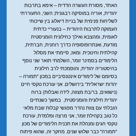
האחד, מסורת העשרה הדדית – אימא בתרבות
יהודית, אוריה במוסיקה רבגונית; השני, התעוררתי
לשליחות פנימית של בניית דיאלוג בין שייכותי
העמוקה לתרבות היהודית – בנעוריי כדתית
לאומית, ומהצבא ואילך כחילונית הומניסטית
מודעת, ואנתרופוסופיה כדרך רוחנית, חברתית,
קהילתית וחינוכית. ומאז, סיימתי את מסלול
הלימודים בסמינר זומר, השלמתי תואר שני נוסף
בהיסטוריה יהודית, והוסמכתי לרב חילונית
בסיומם של לימודים אינטנסיביים במכון "תמורה –
יהדות ישראלית" בירושלים. אני עורכת טקסי חיים
(נישואים, בר/בת מצווה, לידה ואבלות) ברוח
יהודית חילונית והומניסטית, במשך כשנתיים
הובלתי עם צוות נהדר מפגשי קבלות שבת מלאי
כל טוב בקהילת זומר, אני מרצה ומלמדת, עורכת
טקסי חגים ומנהלת את תכנית הלימודים של מכון
"תמורה" כבר שלוש שנים. מחקר זה, שהוא פיתוח