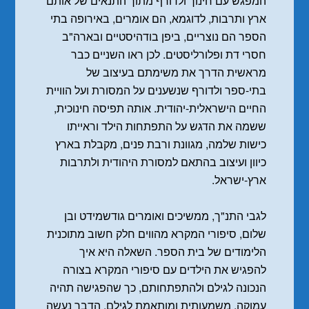
המפגש עם חינוך ולדורף מתוך התנאים של אותם
ארץ ותרבות, לדוגמא, הם אומרים, באירופה בתי
הספר הם נוצריים, ביפן בודהיסטיים ובארה"ב
חסרי דת ופלורליסטים. לכן ראו השניים כבר
מראשית הדרך את משימתם בעיצוב של
בתי-ספר ולדורף שנשענים על המסורת ועל הוויית
החיים הישראלית-יהודית. אותה תפיסה חינוכית,
ששמה את הדגש על התפתחות הילד וראייתו
כישות שלמה, מגוונת ורבת פנים, מקבלת בארץ
כיוון ועיצוב בהתאם למסורת היהודית ולתרבות
ארץ-ישראל.
לגבי התנ"ך, ממשיכים ואומרים גודשמידט ובן
שלום, סיפורי המקרא מהווים חלק חשוב מתוכנית
הלימודים של בית הספר. השאלה היא איך
להפגיש את הילדים עם סיפורי המקרא בצורה
הנכונה לגילם ולהתפתחותם, כך שהפגישה תהיה
עמוקה, משמעותית ומותאמת לגילם. הדבר נעשה