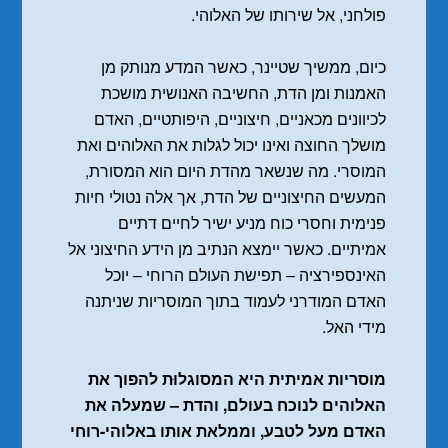
פולחני, אל שירותו של האלוהי.
כיום, ממשיך שטיינר, כאשר המדע מנותק מן
האמנות ומן הדת, החשיבה האנושית מושכת
לכיוונים מכאניים, חיצוניים, היפותטיים, האדם
מושלך החוצה ואינו יכול לגלות את האלוהים ואת
המוסרי. מה שנשאר מהדת היום הוא המסורת,
המעשים החיצוניים של הדת, אך אלה נטולי חיות
פנימית וחסרי כוח מניע ישיר לחיים דתיים
אמיתיים. כאשר יימצא הנתיב מן הידע החיצוני אל
האינספירציה – תפישת העולם הרוחי – יוכל
האדם המודרני לעמוד בתוך המוסריות שניתנה
מידי האל.
מוסריות אמיתית היא המסוגלוּת להפוך את
האלוהים לנוכח בעולם, והדת – שמעלה את
האדם מעל לטבע, וממלאת אותו באלוהי-רוחי