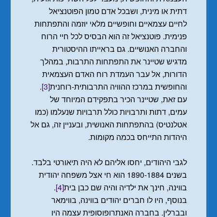
דתית או מינית, ושבכל אדם טמון הפוטנציאל
לחיים עצמאיים וחופשיים מלאי יוזמה והתפתחות
פנימית. פוטנציאל זה הוא הבסיס לכל חיי הרוח
והחברה האנושיים. גם בראייתו ההיסטורית
מדגיש שטיינר את התפתחות התרבות, במהלך
הדורות, אל עבר העמדת רוח האדם העצמאית
והחופשית במרכז ההוויה התרבותית-רוחנית
[3]
.
עם זאת, שטיינר הכיר בתפקידם המיוחד של
עמים, דתות ותרבויות כולל תרבויות שנעלמו (כמו
אטלנטיס) בהתפתחות האנושית, ובעניין זה, גם אל
היהדות התייחס בכמה מקומות.
לגבי היהודים, יחסו אליהם לא היה תיאורטי בלבד.
בשנים 1890-1884 הוא חי אצל משפחה יהודית
בווינה, חינך את ילדיה והיה שם כבן בית
[4]
.
בנוסף, היו לו חברים יהודים בווינה, בווימאר
ובברלין. בחברה האנתרופוסופית עצמה היו