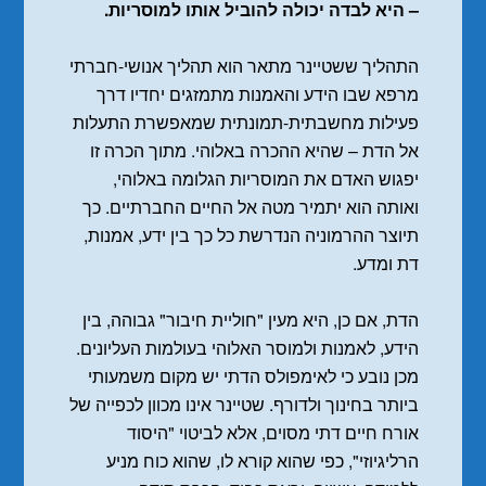
– היא לבדה יכולה להוביל אותו למוסריות.
התהליך ששטיינר מתאר הוא תהליך אנושי-חברתי
מרפא שבו הידע והאמנות מתמזגים יחדיו דרך
פעילות מחשבתית-תמונתית שמאפשרת התעלות
אל הדת – שהיא ההכרה באלוהי. מתוך הכרה זו
יפגוש האדם את המוסריות הגלומה באלוהי,
ואותה הוא יתמיר מטה אל החיים החברתיים. כך
תיוצר ההרמוניה הנדרשת כל כך בין ידע, אמנות,
דת ומדע.
הדת, אם כן, היא מעין "חוליית חיבור" גבוהה, בין
הידע, לאמנות ולמוסר האלוהי בעולמות העליונים.
מכן נובע כי לאימפולס הדתי יש מקום משמעותי
ביותר בחינוך ולדורף. שטיינר אינו מכוון לכפייה של
אורח חיים דתי מסוים, אלא לביטוי "היסוד
הרליגיוזי", כפי שהוא קורא לו, שהוא כוח מניע