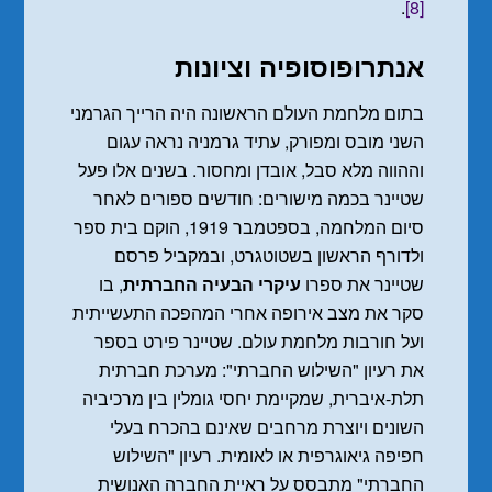
.
[8]
אנתרופוסופיה וציונות
בתום מלחמת העולם הראשונה היה הרייך הגרמני
השני מובס ומפורק, עתיד גרמניה נראה עגום
וההווה מלא סבל, אובדן ומחסור. בשנים אלו פעל
שטיינר בכמה מישורים: חודשים ספורים לאחר
סיום המלחמה, בספטמבר 1919, הוקם בית ספר
ולדורף הראשון בשטוטגרט, ובמקביל פרסם
שטיינר את ספרו
עיקרי הבעיה החברתית
, בו
סקר את מצב אירופה אחרי המהפכה התעשייתית
ועל חורבות מלחמת עולם. שטיינר פירט בספר
את רעיון "השילוש החברתי": מערכת חברתית
תלת-איברית, שמקיימת יחסי גומלין בין מרכיביה
השונים ויוצרת מרחבים שאינם בהכרח בעלי
חפיפה גיאוגרפית או לאומית. רעיון "השילוש
החברתי" מתבסס על ראיית החברה האנושית