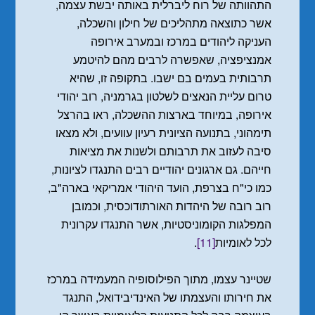
התהוותה של רוח ליברלית באותה יבשת עצמה,
אשר כתוצאה מתהליכים של חילון והשכלה,
העניקה ליהודים במרכז ובמערב אירופה
אמנציפציה, שאפשרה לרבים מהם להיטמע
תרבותית בעמים בם ישבו. בתקופה זו, שהיא
טרום עליית הנאצים לשלטון בגרמניה, רוב יהודי
אירופה, במיוחד בארצות ההשכלה, ראו בהרצל
תימהוני, בתנועה הציונית רעיון עוועים, ולא מצאו
סיבה לעזוב את תרבותם ולשנות את מציאות
חייהם. גם ארגונים יהודיים רבים התנגדו לציונות,
כמו כי"ח בצרפת, הועד היהודי אמריקאי בארה"ב,
רוב רובה של היהדות האורתודוכסית, וכמובן
המפלגות הקומוניסטיות, אשר התנגדו עקרונית
לכל לאומיות
[11]
.
שטיינר עצמו, מתוך הפילוסופיה המעמידה במרכז
את חירותו והעצמתו של האינדיבידואל, התנגד