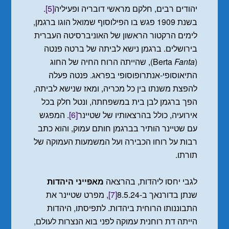
יהודים רבים, חלקם מראשי דובריה ופעיליה
[5]
.
בשנת 1909 פגש בו הפילוסוף שמואל הוגו ברגמן,
לימים הרקטור הראשון של האוניברסיטה העברית
בירושלים. ברגמן נישא לביתה של ברטה פנטה
(Berta
Fanta
), שהייתה הרוח החיה של החוג
התיאוסופי-אנתרופוסופי בפראג. פנטה פעלה
להפצת משנתו בין כל מכריה, ומאז שנישא לביתה,
הפך ברגמן לבן בית במשפחתה, ונטל חלק בכל
אירועיה, כולל בהרצאותיו של שטיינר
[6]
. המפגש
עם שטיינר הותיר בברגמן חותם עמוק, והוא כתב
רבות על רוחו הכבירה ועל המשמעות העמוקה של
תורתו.
לגבי יחסו ליהדות, בהרצאה
מאפייני היהדות
שנתן בדורנאך ב-8.5.24
[7]
, מפרט שטיינר את
התבוננותו הרוחית ביהדות. לתפיסתו, היהדות
הייתה דת רוחנית עמוקה לפני בוא הנצרות לעולם,