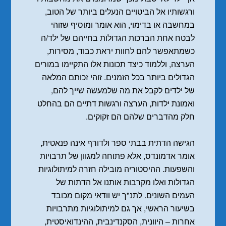
ורגשותיו אל הביטויים הנעלים ביותר של הטוב,
במחשבה או בדימוי, הוא אומר ומוסיף שזוהי
לבטח אחת הברכות הגדולות בחייהם של ילד/ה
כשמתאפשר להם לחוות יראת כבוד, מסירות,
הערצה, וללמוד כיצד תכונות אלו התקיימו במורים
הגדולים ביותר בכל הזמנים. זוהי זכותם המלאה
של ילדים לקבל את מה שלמעשה שייך להם,
ואמונת ילדות, הערצה ורגשות דתיים הם בהחלט
חלק מהדברים שלהם הם זקוקים.
הגישה הדתית בבתי ספר ולדורף אינה פנאטית,
אומר אדמונדס, אלא פתוחה למגוון של תרבויות
והשפעות. ההיסטוריה מובילה חזרה למיתולוגיות
הגדולות ואלו מקרבות אותנו אל הדתות של
העמים השונים. לתנ"ך יש וודאי מקום מכובד
בשיעור הראשי, אך גם למיתולוגיות מתרבויות
אחרות – היוונית, הסקנדינבית, ההינדואיסטית,