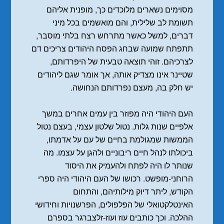
מסוימים נשארים מלוכדים כך, מופנית אליהם
תשומת לב שלילית, והם מואשמים בכל מיני
דברים, למשל כאשר מתרחש רצח בלתי מוסבר,
תתפתח שמועה שבחג הפסח היהודים צריכים דם
לצרכיהם. זוהי תוצאה טבעית של היפרדותם,
שטיינר אינו מצדיק אותה, אך אומר שגם ליהודים
יש חלק בה, מעצם נפרדותם הנחושה.
העם היהודי היה מפוזר בין עמים אחרים במשך
אלפיים שנות גלות. נטול שלטון עצמי, בעצם נטול
הממשות שמגולמת בחיים של עם על אדמתו,
ביכולתו לנהל חיים ריבוניים ולהגן על עצמו. מה
שנותר לו היה לפתח ולהעמיק את היסוד
הרוחני-מופשט. רכושו של העם היהודי היה ספרי
הקודש, ליתר דיוק מילותיהם, והתחום
האינטלקטואלי של הפלפולים, הפרשנויות וחידושי
ההלכה. וכך כותבים עוז ועוז-זלצברגר בספרם