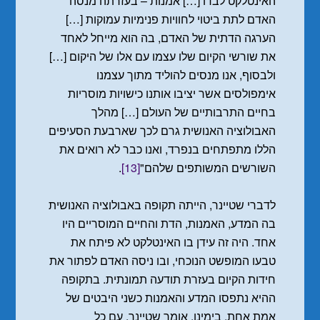
האינטלקט לבדו […] אמנות – בעזרתה מנסה
האדם לתת ביטוי לחוויות פנימיות עמוקות […]
הערגה הדתית של האדם, בה הוא מייחל לאחד
את שורשי הקיום שלו עצמו עם אלו של היקום […]
ולבסוף, אנו מנסים להוליד מתוך עצמנו
אימפולסים אשר יציבו אותנו כישויות מוסריות
בחיים התרבותיים של העולם […] מהלך
האבולוציה האנושית גרם לכך שארבעת הסעיפים
הללו מתפתחים בנפרד, ואנו כבר לא רואים את
השורשים המשותפים שלהם"
[13]
.
לדברי שטיינר, הייתה תקופה באבולוציה האנושית
בה המדע, האמנות, הדת והחיים המוסריים היו
אחד. היה זה עידן בו האינטלקט לא פיתח את
טבעו המופשט הנוכחי, ובו ניסה האדם לפתור את
חידות הקיום בעזרת תודעה תמונתית. בתקופה
ההיא נתפסו המדע והאמנות כשני היבטים של
אמת אחת. בימינו, אומר שטיינר, עם כל