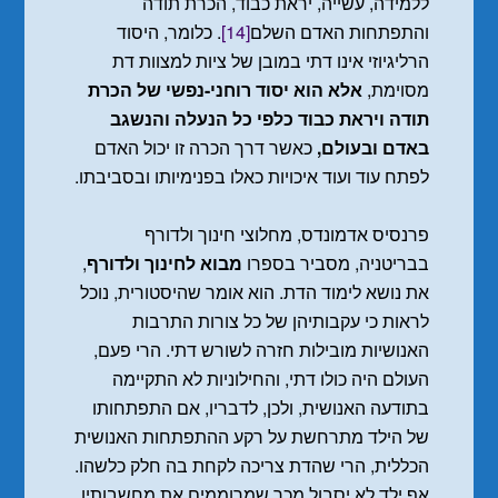
ללמידה, עשייה, יראת כבוד, הכרת תודה
והתפתחות האדם השלם
[14]
. כלומר, היסוד
הרליגיוזי אינו דתי במובן של ציות למצוות דת
מסוימת,
אלא הוא יסוד רוחני-נפשי של הכרת
תודה ויראת כבוד כלפי כל הנעלה והנשגב
באדם ובעולם,
כאשר דרך הכרה זו יכול האדם
לפתח עוד ועוד איכויות כאלו בפנימיותו ובסביבתו.
פרנסיס אדמונדס, מחלוצי חינוך ולדורף
בבריטניה, מסביר בספרו
מבוא לחינוך ולדורף
,
את נושא לימוד הדת. הוא אומר שהיסטורית, נוכל
לראות כי עקבותיהן של כל צורות התרבות
האנושיות מובילות חזרה לשורש דתי. הרי פעם,
העולם היה כולו דתי, והחילוניות לא התקיימה
בתודעה האנושית, ולכן, לדבריו, אם התפתחותו
של הילד מתרחשת על רקע ההתפתחות האנושית
הכללית, הרי שהדת צריכה לקחת בה חלק כלשהו.
אף ילד לא יסבול מכך שמרוממים את מחשבותיו