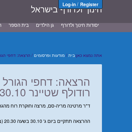
/
Log-in
Register
חינוך ולדורף בישראל
יסודות חינוך ולדורף
גן הילדים
בית הספר
ת
אתה נמצא כאן:
בית
/
מודעות ופרסומים
/
הרצאה: דחפי הגורל ב
הרצאה: דחפי הגורל בי
רודולף שטיינר 30.10
ד"ר מרטינה מריה-סם, מרצה וחוקרת רוח מהגתאנ
ההרצאה תתקיים ביום ג' 30.10 בשעה 20.30 (בדיוק שוויצרי) באולם האוריתמיה בביה"ס שקד – טבעון