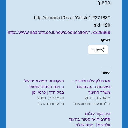
החינוך:
http://m.nana10.co.il/Article/1227183?
sid=120
http://www.haaretz.co.il/news/education/1.3229968
לשתף
שתף
קשור
אגרת לקהילת ולדורף –
העקרונות הפדגוגיים של
בעקבות ההסכם עם
החינוך האנתרופוסופי
משרד החינוך
בגיל הרך | כרמי ינון
ינואר 16, 2017
דצמבר 7, 2021
ב-"מודעות ופרסומים"
ב-"עבודות גמר"
עיון בקוריקולום
התרבותי-היסטורי בחינוך
וולדורף | יפתח שילוני